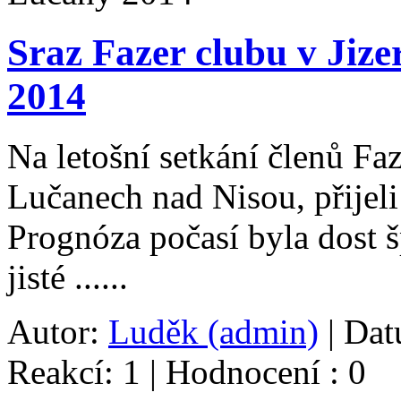
Sraz Fazer clubu v Jiz
2014
Na letošní setkání členů Faz
Lučanech nad Nisou, přijeli 
Prognóza počasí byla dost š
jisté ......
Autor:
Luděk (admin)
| Dat
Reakcí: 1 | Hodnocení : 0