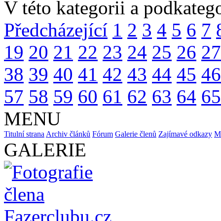
V této kategorii a podkategor
Předcházející
1
2
3
4
5
6
7
19
20
21
22
23
24
25
26
27
38
39
40
41
42
43
44
45
46
57
58
59
60
61
62
63
64
65
MENU
Titulní strana
Archiv článků
Fórum
Galerie členů
Zajímavé odkazy
M
GALERIE