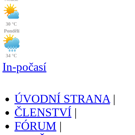
30 °C
Pondělí
34 °C
In-počasí
ÚVODNÍ STRANA
|
ČLENSTVÍ
|
FÓRUM
|