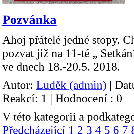
Pozvánka
Ahoj přátelé jedné stopy. 
pozvat již na 11-té „ Setká
ve dnech 18.-20.5. 2018.
Autor:
Luděk (admin)
| Dat
Reakcí: 1 | Hodnocení : 0
V této kategorii a podkategor
Předcházející
1
2
3
4
5
6
7