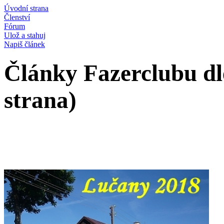
Úvodní strana
Členství
Fórum
Ulož a stahuj
Napiš článek
Články Fazerclubu dl
strana)