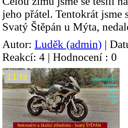
Celou zimu jsme se těšili na
jeho přátel. Tentokrát jsme 
Svatý Štěpán u Mýta, neda
Autor:
Luděk (admin)
| Dat
Reakcí: 4 | Hodnocení : 0