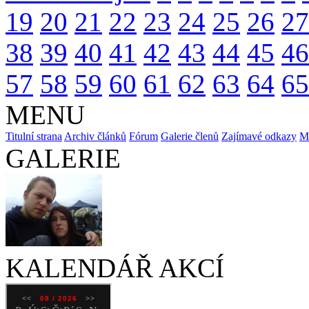
19
20
21
22
23
24
25
26
27
38
39
40
41
42
43
44
45
46
57
58
59
60
61
62
63
64
65
MENU
Titulní strana
Archiv článků
Fórum
Galerie členů
Zajímavé odkazy
M
GALERIE
KALENDÁŘ AKCÍ